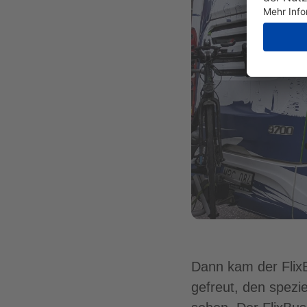
Dann kam der FlixB
gefreut, den spezi