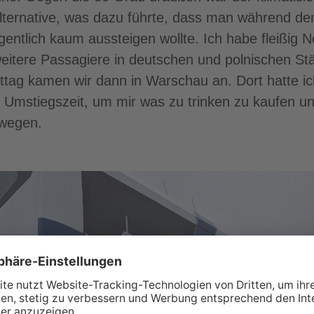
ternative, was dazu führte, dass man während de
entlich kaum aussteigen wollte. Ich habe fleißig Ne
eitere Passagiere in deutschen und polnischen St
tag kamen wir dann in Warschau an. Dort hatte i
 Umstiegszeit, um mir was zu trinken zu kaufen u
ewegen.