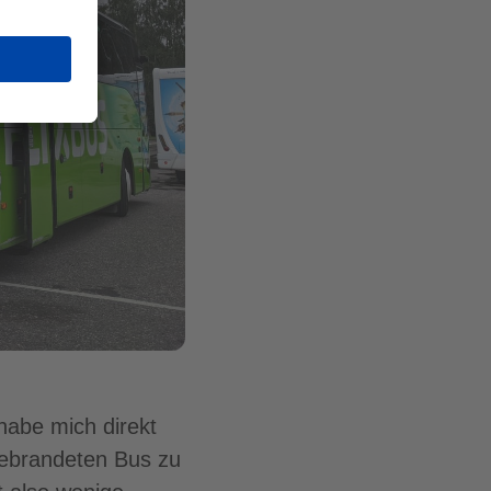
habe mich direkt
 gebrandeten Bus zu