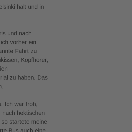
sinki hält und in
ris und nach
ich vorher ein
annte Fahrt zu
kissen, Kopfhörer,
ien
rial zu haben. Das
n.
. Ich war froh,
d nach hektischen
so startete meine
rte Bus auch eine