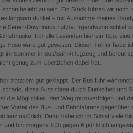
war schnell ziemlich gut besetzt – die Linie schein
schon beliebt zu sein. Ein Stück fuhren wir noch 
 es langsam dunkel – mit Ausnahme meines Handyb
ne Serien-Downloads nutzte. Irgendwann schlief a
hlafmaske. Für alle Lesenden hier ein Tipp: eine
ge Hose wäre gut gewesen. Diesen Fehler habe ic
gt im Sommer in Bus/Bahn/Flugzeug und bereut s
icht genug zum Überziehen dabei hat.
aber trotzdem gut geklappt. Der Bus fuhr während
ch schade, diese Aussichten durch Dunkelheit und S
 ist die Möglichkeit, den Weg mitzuverfolgen und d
oßer Vorteil des Bus- und Bahnfahrens gegenüber 
abilanz natürlich. Dafür habe ich im Schlaf viele Ki
n und bin morgens früh gegen 6 pünktlich aufgew