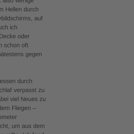
t also wenige
im Hellen durch
ildschirms, auf
uch ich
 Decke oder
h schon oft
pätestens gegen
dessen durch
chlaf verpasst zu
abei viel Neues zu
dem Fliegen –
lometer
acht, um aus dem