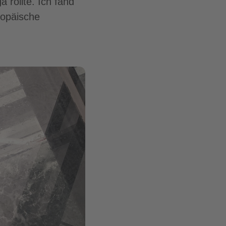
 rollte. Ich fand
ropäische