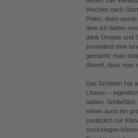
sehen. Der FlixBus 
Wochen nach Start 
Polen, dann wurde
dem ich weiter mei
dank Oropax und Sc
zumindest eine lan
gemacht: man stei
Abend, dass man n
Das Schlafen hat 
Litauen – eigentli
haben. Schließlich
sehen auch ein gr
zusätzlich zur Klim
zurücklegen könne