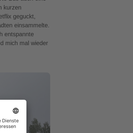
n kurzen
tflix geguckt,
ädten einsammelte.
ch entspannte
nd mich mal wieder