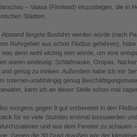
rschau – Vaasa (Finnland) einzusteigen, die in Hel
nnischen Städten.
t Abstand längste Busfahrt werden würde (nach Pa
vom Ruhrgebiet aus schon FlixBus gefahren), habe 
, was denn wohl wichtig sein würde, um eine entsp
ten waren eindeutig: Schlafmaske, Oropax, Nacken
 und genug zu trinken. Außerdem habe ich mir Ser
um Internet-unabhängig genug Beschäftigungsmate
 bewährt, kann ich an dieser Stelle schon mal sage
 also morgens gegen 9 gut vorbereitet in den FlixBus
äck für so viele Stunden erstmal loszuwerden un
 durchzuatmen und aus dem Fenster zu schauen – 
une. Gegen die 30 Grad draußen war der klimatisie