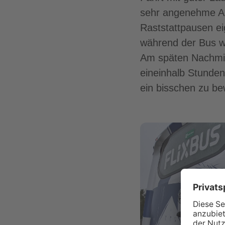
sehr angenehme Al
Raststattpausen eig
während der Bus w
Am späten Nachmit
eineinhalb Stunden
ein bisschen zu b