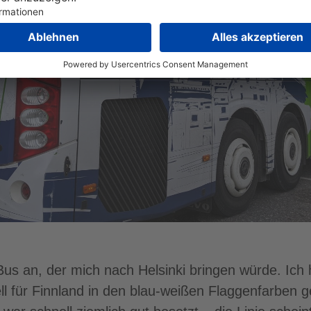
us an, der mich nach Helsinki bringen würde. Ich 
ell für Finnland in den blau-weißen Flaggenfarben