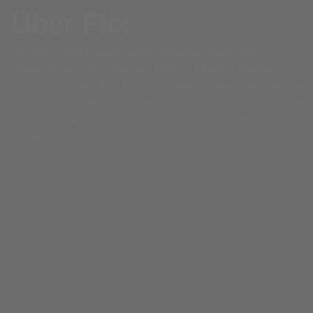
Über Flix
Flix ist ein 2013 gegründetes globales Travel-Tech-
Unternehmen, das unter den Marken FlixBus, FlixTrain,
Greyhound und Kâmil Koç nachhaltige und erschwingliche
Reisen in über 40 Ländern auf 5 Kontinenten anbietet. Seit
dem Start hat das Unternehmen mehr als 400 Mio
Reisende befördert.