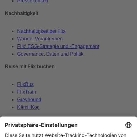
Pressekontakt
Nachhaltigkeit
Nachhaltigkeit bei Flix
Wandel Vorantreiben
Flix‘ ESG-Strategie und -Engagement
Governance, Daten und Politik
Reise mit Flix buchen
FlixBus
FlixTrain
Greyhound
Kâmil Koç