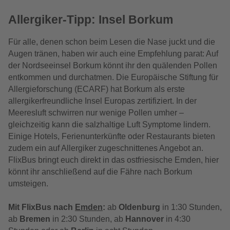
Allergiker-Tipp: Insel Borkum
Für alle, denen schon beim Lesen die Nase juckt und die
Augen tränen, haben wir auch eine Empfehlung parat: Auf
der Nordseeinsel Borkum könnt ihr den quälenden Pollen
entkommen und durchatmen. Die Europäische Stiftung für
Allergieforschung (ECARF) hat Borkum als erste
allergikerfreundliche Insel Europas zertifiziert. In der
Meeresluft schwirren nur wenige Pollen umher –
gleichzeitig kann die salzhaltige Luft Symptome lindern.
Einige Hotels, Ferienunterkünfte oder Restaurants bieten
zudem ein auf Allergiker zugeschnittenes Angebot an.
FlixBus bringt euch direkt in das ostfriesische Emden, hier
könnt ihr anschließend auf die Fähre nach Borkum
umsteigen.
Mit FlixBus nach
Emden
:
a
b
Oldenburg
in 1:30 Stunden,
ab
Bremen
in 2:30 Stunden, ab
Hannover
in 4:30