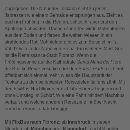
Zugegeben: Die Natur der Toskana sieht zu jeder
Jahreszeit wie einem Gemälde entsprungen aus. Zieht es
euch im Frühling in die Region, solltet ihr aber erst den
Aprilregen abwarten: Danach sprießen wilde Mohnblumen
aus dem Boden und färben die weiten Wiesen in ein
strahlendes Rot. Mohnfelder gibt es zum Beispiel im Tal
Val d’Orcia in der Nähe von Siena. Ein weiteres Must-See
ist die Renaissance-Stadt Florenz: Wenn die
Frühlingssonne auf die Kathedrale
Santa Maria del Fiore
,
die Brücke
Ponte Vecchio
oder den
Boboli-Garten
scheint,
offenbart sich einmal mehr, wieso die Hauptstadt der
Toskana zu den beliebtesten Reisezielen Italiens zählt. Mit
den FlixBus-Nachtlinien erreicht ihr Florenz bequem und
ohne Umstieg im Schlaf. Wie eine Fahrt mit dem Nachtbus
verläuft und welche anderen Reiseziele ihr über Nacht
erreichen könnt, erfahrt ihr
hier
.
Mit FlixBus nach
Florenz
:
a
b
Innsbruck
in sieben
Stunden, ab
München
oder
Klagenfurt
in acht Stunden,