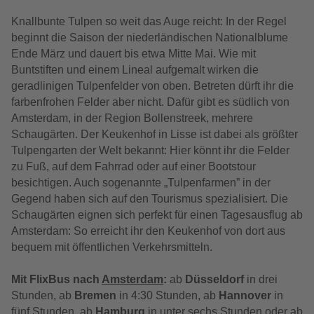
Knallbunte Tulpen so weit das Auge reicht: In der Regel
beginnt die Saison der niederländischen Nationalblume
Ende März und dauert bis etwa Mitte Mai. Wie mit
Buntstiften und einem Lineal aufgemalt wirken die
geradlinigen Tulpenfelder von oben. Betreten dürft ihr die
farbenfrohen Felder aber nicht. Dafür gibt es südlich von
Amsterdam, in der Region Bollenstreek, mehrere
Schaugärten. Der Keukenhof in Lisse ist dabei als größter
Tulpengarten der Welt bekannt: Hier könnt ihr die Felder
zu Fuß, auf dem Fahrrad oder auf einer Bootstour
besichtigen. Auch sogenannte „Tulpenfarmen” in der
Gegend haben sich auf den Tourismus spezialisiert. Die
Schaugärten eignen sich perfekt für einen Tagesausflug ab
Amsterdam: So erreicht ihr den Keukenhof von dort aus
bequem mit öffentlichen Verkehrsmitteln.
Mit FlixBus nach
Amsterdam
:
ab
Düsseldorf
in drei
Stunden, ab
Bremen
in 4:30 Stunden, ab
Hannover
in
fünf Stunden, ab
Hamburg
in unter sechs Stunden oder ab