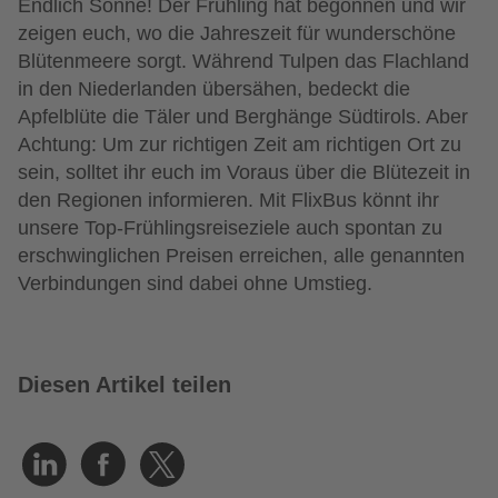
Endlich Sonne!
De
r
Frühling
hat
begonnen
und wir
zeigen euch, wo
die Jahreszeit für
wunderschöne
Bl
ütenm
eer
e
sorgt.
Während
Tulpen das Flachland
in den Niederlanden übersähen,
bedeckt die
Apfelblüte die Täler und Berg
hänge
Südtirols.
Aber
Achtung: Um
zur richtigen Zeit
am richtigen Ort zu
sein, solltet ihr euch im Voraus über die Blütezeit in
den Regionen informieren.
Mit FlixBus könnt ihr
unsere Top-Frühlingsreiseziele auch spontan zu
erschwinglichen Preisen erreichen, alle genannten
Verbindungen sind dabei ohne Umstieg.
Diesen Artikel teilen