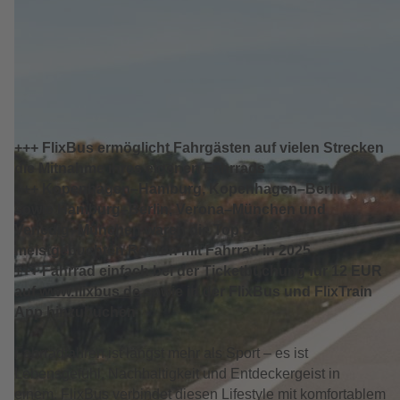
+++ FlixBus ermöglicht Fahrgästen auf vielen Strecken
die Mitnahme ihres eigenen Fahrrads
+++ Kopenhagen–Hamburg, Kopenhagen–Berlin
sowie Hamburg–Berlin, Verona–München und
Venedig–München waren die Top 5 der
meistgebuchten Routen mit Fahrrad in 2025
+++ Fahrrad einfach bei der Ticketbuchung für 12 EUR
auf
www.flixbus.de
sowie in der FlixBus und FlixTrain
App hinzubuchen
Fahrradfahren ist längst mehr als Sport – es ist
Lebensgefühl, Nachhaltigkeit und Entdeckergeist in
einem. FlixBus verbindet diesen Lifestyle mit komfortablem