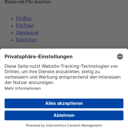
Reise mit Flix buchen
FlixBus
FlixTrain
Greyhound
Kâmil Koç
Datenschutz
Impressum
Cookie-Einstellungen ändern
© 2026 Flix SE Alle Rechte vorbehalten