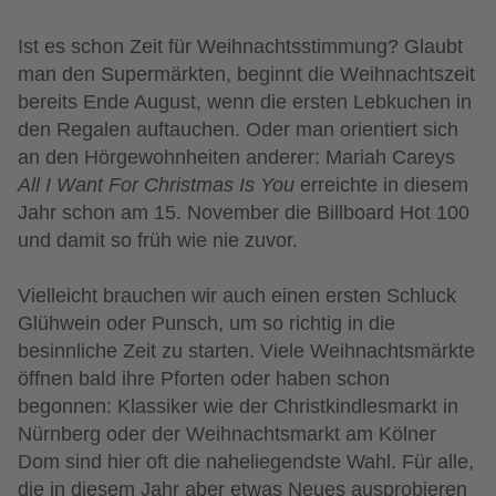
Ist es schon Zeit für Weihnachtsstimmung? Glaubt
man den Supermärkten, beginnt die Weihnachtszeit
bereits
Ende August, wenn die ersten Lebkuchen in
den Regalen auftauchen. Ode
r
man
orientiert sich
an den
Hörgewohnheiten
a
nderer
:
Mariah Careys
All I Want
For
Christmas Is You
erreichte in diesem
Jahr schon am 15. November die Billboard Hot 100
und da
mit
so früh wie nie zuvor
.
Vielleicht brauch
en wir auch
ein
en
ersten
Schluck
Glühwein
oder Punsch,
um
so richtig
in die
besinnliche Zeit zu starte
n.
V
iele
Weihnachtsmärkte
öffnen
bald
ihre Pforten
oder haben
schon
begonnen
:
Klassike
r
wie d
er Christkindlesmarkt in
Nürnberg oder der Weihnachtsmarkt am Kölner
Dom
sind
hier
oft
die naheliege
n
d
ste
Wahl.
Für alle,
die
in diesem Jahr
aber
etwas Neues ausprobieren