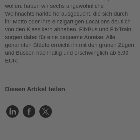
wollen
,
haben wir sechs
ungewöhnliche
Weihnachtsmärkte
herausgesucht
, die sich durch
ihr Motto oder
ihre
einzigartig
en
Locations
deutlich
vo
n den Klassikern
abheben.
FlixBus und FlixTrain
sorgen dabei für eine
bequem
e Anreise:
All
e
genannten Städte
erreicht ihr
mit den grünen Zügen
und Bussen
nachhaltig und
e
r
schwinglich ab 5,99
EUR.
Diesen Artikel teilen