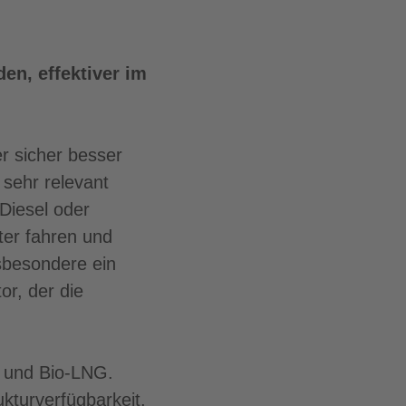
en, effektiver im
r sicher besser
t sehr relevant
Diesel oder
eter fahren und
nsbesondere ein
r, der die
e und Bio-LNG.
ukturverfügbarkeit,