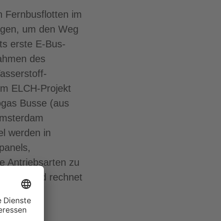
n Fernbusflotten im
sungen, um den Weg
ts erste E-Bus-
Rahmen des
asserstoff-
eim ELCH-Projekt
iogas Busse (aus
 Amsterdam
el werden in
panels,
le Antriebsarten zu
ieoffen und rechnet
z.