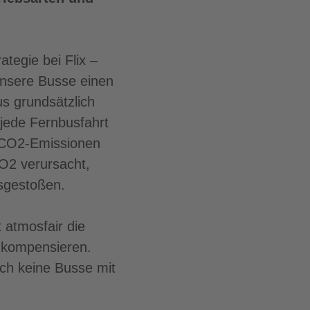
tegie bei Flix –
 unsere Busse einen
us grundsätzlich
 jede Fernbusfahrt
g CO2-Emissionen
O2 verursacht,
sgestoßen.
 atmosfair die
u kompensieren.
ach keine Busse mit