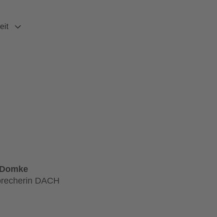
eit
a Domke
precherin DACH