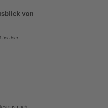
usblick von
3 bei dem
ätestens nach