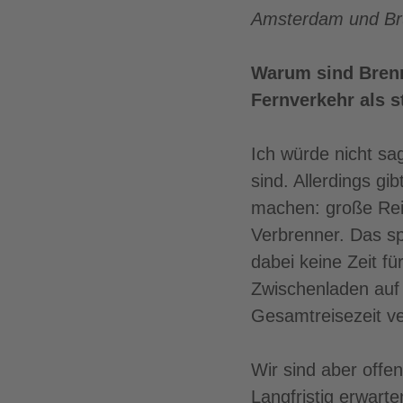
Amsterdam und Brü
Warum sind Brenns
Fernverkehr als 
Ich würde nicht sa
sind. Allerdings gi
machen: große Reic
Verbrenner. Das spi
dabei keine Zeit f
Zwischenladen auf 
Gesamtreisezeit v
Wir sind aber offe
Langfristig erwarte