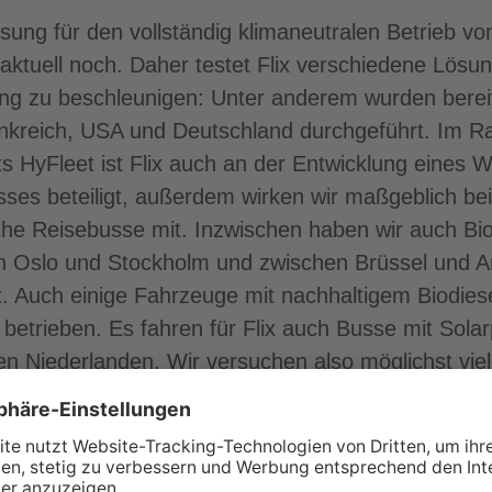
ösung für den vollständig klimaneutralen Betrieb vo
t aktuell noch. Daher testet Flix verschiedene Lö
ng zu beschleunigen: Unter anderem wurden berei
rankreich, USA und Deutschland durchgeführt. Im 
ts HyFleet ist Flix auch an der Entwicklung eines W
sses beteiligt, außerdem wirken wir maßgeblich b
ische Reisebusse mit. Inzwischen haben wir auch B
en Oslo und Stockholm und zwischen Brüssel und
et. Auch einige Fahrzeuge mit nachhaltigem Biodies
etrieben. Es fahren für Flix auch Busse mit Solar
den Niederlanden. Wir versuchen also möglichst vie
mögliche Ergebnisse zu erzielen. Flix ist technolog
gen Mix verschiedener Technologien in seinem Net