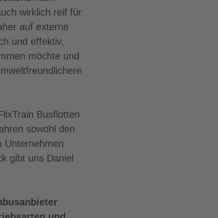
h wirklich reif für
aher auf externe
h und effektiv,
nkommen möchte und
mweltfreundlichere
ixTrain Busflotten
Jahren sowohl den
 im Unternehmen
ck gibt uns Daniel
rnbusanbieter
triebsarten und