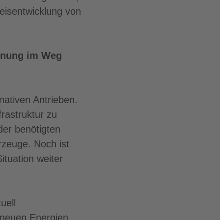
reisentwicklung von
innung im Weg
nativen Antrieben.
rastruktur zu
der benötigten
zeuge. Noch ist
ituation weiter
uell
e neuen Energien