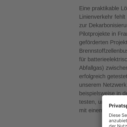
Eine praktikable L
Linienverkehr fehl
zur Dekarbonisieru
Pilotprojekte in F
geförderten Projek
Brennstoffzellenbu
für batterieelektr
Abfallgas) zwisch
erfolgreich getest
unserem Netzwerk b
beispielsweise in 
testen, um so best
mit einem zukünfti