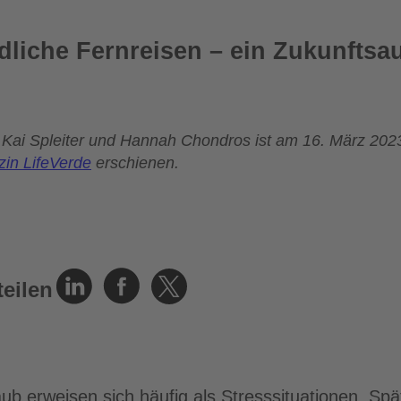
liche Fernreisen – ein Zukunftsa
Kai Spleiter und Hannah Chondros
ist am 16. März 202
zin LifeVerde
erschienen.
teilen
aub erweisen sich häufig als Stresssituationen. Sp