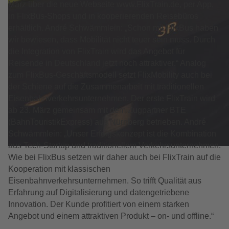
März über die neue Webseite www.FlixTrain.de, per App,
in FlixBus-Shops und in kooperierenden Reisebüros
erhältlich. André Schwämmlein: „Schon mit FlixBus haben
wir bewiesen, dass Mobilität nicht teuer sein muss. Durch
die Integration von FlixTrain wird das Angebot für
Reisende in Deutschland jetzt noch attraktiver.“ Analog
zum FlixBus-Geschäftsmodell setzt FlixMobility auch bei
der Schiene auf die Zusammenarbeit mit traditionellen
Eisenbahnverkehrsunternehmen. Der erste FlixTrain wird
ab 23. März gemeinsam mit dem Zugpartner BTE
(BahnTouristikExpress) aus Nürnberg betrieben. André
Schwämmlein: „Unser Erfolgskonzept ist die Kombination
aus Tech-Startup und traditionellem Verkehrsunternehmen.
Wie bei FlixBus setzen wir daher auch bei FlixTrain auf die
Kooperation mit klassischen
Eisenbahnverkehrsunternehmen. So trifft Qualität aus
Erfahrung auf Digitalisierung und datengetriebene
Innovation. Der Kunde profitiert von einem starken
Angebot und einem attraktiven Produkt – on- und offline.“