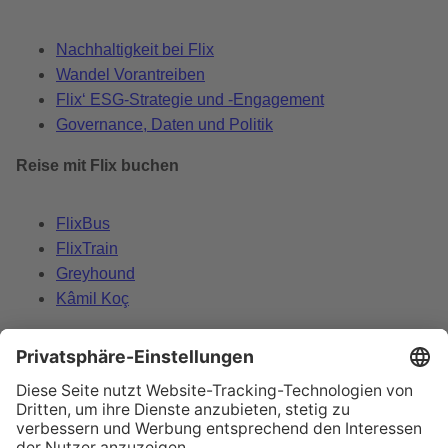
Nachhaltigkeit bei Flix
Wandel Vorantreiben
Flix‘ ESG-Strategie und -Engagement
Governance, Daten und Politik
Reise mit Flix buchen
FlixBus
FlixTrain
Greyhound
Kâmil Koç