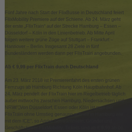
Fünf Jahre nach Start der FlixBusse in Deutschland feiert
FlixMobility Premiere auf der Schiene. Ab 24. März geht
der erste „FlixTrain“ auf der Strecke Hamburg – Essen –
Düsseldorf – Köln in den Linienbetrieb. Ab Mitte April
folgen weitere grüne Züge auf Stuttgart – Frankfurt –
Hannover – Berlin. Insgesamt 28 Ziele in fünf
Bundesländern werden dann per FlixTrain angebunden.
Ab € 9,99 per FlixTrain durch Deutschland
Am 23. März 2018 ist Premierenfahrt des ersten grünen
Fernzugs ab Hamburg Richtung Köln Hauptbahnhof. Ab
24. März pendelt der FlixTrain hier im Regelbetrieb täglich
außer mittwochs zwischen Hamburg, Niedersachsen und
NRW. „Von Düsseldorf, Essen oder Köln ist man per
FlixTrain ohne Umstieg genauso schnell in Hamburg wie
mit dem ICE“, so André Schwämmlein, Gründer und
Geschäftsführer FlixMobility. Tickets sind ab € 9,99 ab 06.