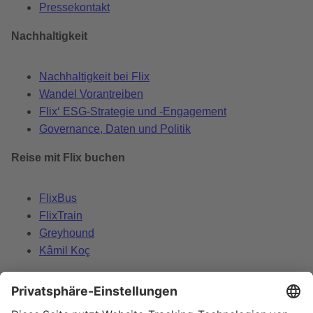
Pressekontakt
Nachhaltigkeit
Nachhaltigkeit bei Flix
Wandel Vorantreiben
Flix‘ ESG-Strategie und -Engagement
Governance, Daten und Politik
Reise mit Flix buchen
FlixBus
FlixTrain
Greyhound
Kâmil Koç