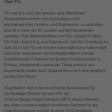
Über Flix
Flix hat sich zum Ziel gesetzt, den öffentlichen
Personenfernverkehr mit nachhaltigen und
erschwinglichen Fernbus- und Bahnreisen zu verändern
und ist in mehr als 40 Ländern auf fünf Kontinenten
vertreten. Das Markenportfolio von Flix umfasst FlixBus,
FlixTrain, Kamil Koç und Greyhound. Seit der Gründung im
Jahr 2013 hat Flix mit seinem Asset-light-Geschäftsmodell
und einer innovativen Technologieplattform schnell
marktführende Positionen im Bereich Fernbusreisen in
Europa, Nordamerika sowie der Türkei erreicht und
expandierte weiter nach Südamerika und in den asiatisch-
pazifischen Raum.
Angetrieben durch das wachsende Bewusstsein für
nachhaltiges Reisen
hat sich Flix
de
r
Science
Based
Target Initiative (
SBTi
)
angeschlossen
,
die
einen wissenschaftlich fundierten Rahmen
für die
Dekarbonisierung vorgibt.
Im April 2024 bestätigte