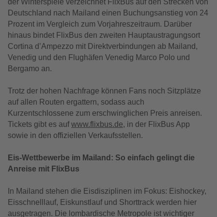
der Winterspiele verzeichnet FlixBus auf den Strecken von
Deutschland nach Mailand einen Buchungsanstieg von 24
Prozent im Vergleich zum Vorjahreszeitraum. Darüber
hinaus bindet FlixBus den zweiten Hauptaustragungsort
Cortina d’Ampezzo mit Direktverbindungen ab Mailand,
Venedig und den Flughäfen Venedig Marco Polo und
Bergamo an.
Trotz der hohen Nachfrage können Fans noch Sitzplätze
auf allen Routen ergattern, sodass auch
Kurzentschlossene zum erschwinglichen Preis anreisen.
Tickets gibt es auf
www.flixbus.de
, in der FlixBus App
sowie in den offiziellen Verkaufsstellen.
Eis-Wettbewerbe im Mailand: So einfach gelingt die
Anreise mit FlixBus
In Mailand stehen die Eisdisziplinen im Fokus: Eishockey,
Eisschnelllauf, Eiskunstlauf und Shorttrack werden hier
ausgetragen. Die lombardische Metropole ist wichtiger