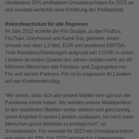
mindestens 20% profitablem Umsatzwachstum für 2023 an
und erwartet weiterhin eine Erhöhung der Profitabilität.
Rekordwachstum für alle Regionen
Im Jahr 2022 erzielte die Flix Gruppe, zu der FlixBus,
FlixTrain, Greyhound und Kamil Koç gehören, einen
Umsatz von über 1,5 Mrd. EUR und positivem EBITDA.
Trotz Reisebeschränkungen aufgrund von COVID in vielen
Ländern im ersten Quartal des Jahres nutzten mehr als 60
Millionen Menschen das Fernbus- und Zugangebot von
Flix und seinen Partnern. Flix ist in insgesamt 40 Ländern
auf vier Kontinenten tätig.
“Wir sehen, dass sich alle unsere Märkte sehr gut von der
Pandemie erholt haben. Wir werden unsere Marktposition
in den etablierten Märkten weiter stärken und gleichzeitig
unser Angebot in neuen Ländern ausbauen, um noch mehr
Menschen grüne Mobilität zu ermöglichen”, so
Schwämmlein. Flix erwartet für 2023 ein Umsatzwachstum
von mehr als 20%. Für 2023 rechnet das Unternehmen