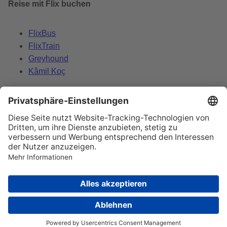
Reise mit Flix buchen
FlixBus
FlixTrain
Greyhound
Kâmil Koç
Datenschutz
Impressum
Cookie-Einstellungen ändern
© 2026 Flix SE Alle Rechte vorbehalten