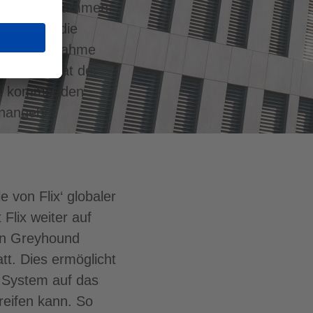
 werden zusammen
lem haben die
. Die Übernahme
das Rückgrat der
den kommenden
enangebot
 von Flix‘ globaler
Flix weiter auf
von Greyhound
tt. Dies ermöglicht
 System auf das
eifen kann. So