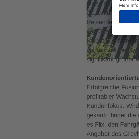
Greyhound kombini
die Zukunft des ko
Reisenden nun ein
von Greyhound ist 
Mobilität in Norda
Jahren soll die Sy
signifikant größer 
Kundenorientiert
Erfolgreiche Fusio
profitabler Wachst
Kundenfokus. Wird 
gekauft, findet die
es Flix, den Fahr
Angebot des Greyh