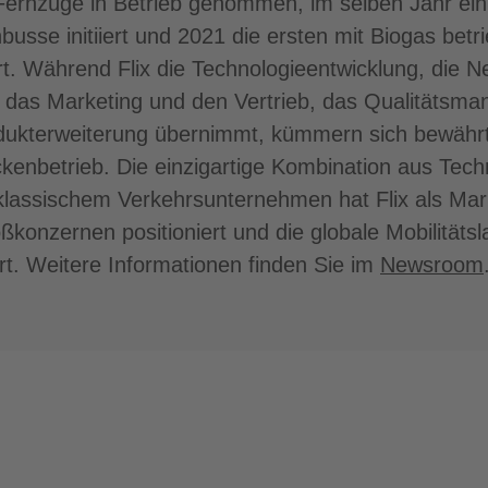
Fernzüge in Betrieb genommen, im selben Jahr ein P
nbusse initiiert und 2021 die ersten mit Biogas be
rt. Während Flix die Technologieentwicklung, die N
, das Marketing und den Vertrieb, das Qualitätsm
odukterweiterung übernimmt, kümmern sich bewährt
ckenbetrieb. Die einzigartige Kombination aus Tech
assischem Verkehrsunternehmen hat Flix als Mar
ßkonzernen positioniert und die globale Mobilitäts
rt. Weitere Informationen finden Sie im
Newsroom