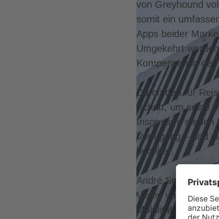
von Greyhound volls
somit ein umfasse
Apps beider Marken
Umgekehrt werden F
Kompensation der e
Durch den für Rei
Schritt, um seine 
Insgesamt stehen 
Verfügung – und si
buchbar.
André Schwämmlein
Vision von nachhal
Mobilitätswissen v