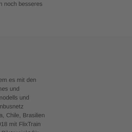
in noch besseres
ndem es mit den
emes und
modells und
rnbusnetz
, Chile, Brasilien
018 mit FlixTrain