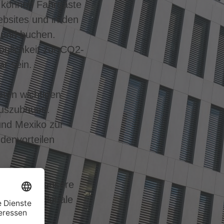
rt können Fahrgäste
bsites und in den
n und buchen.
öglichkeit zur CO2-
r sein.
ten wichtigen
auszubauen.
und Mexiko zur
denvorteilen
gemeinsam unsere
e und das globale
werk von