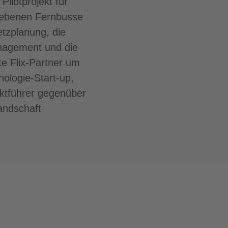
ilotprojekt für
triebenen Fernbusse
etzplanung, die
anagement und die
e Flix-Partner um
nologie-Start-up,
ktführer gegenüber
landschaft
.