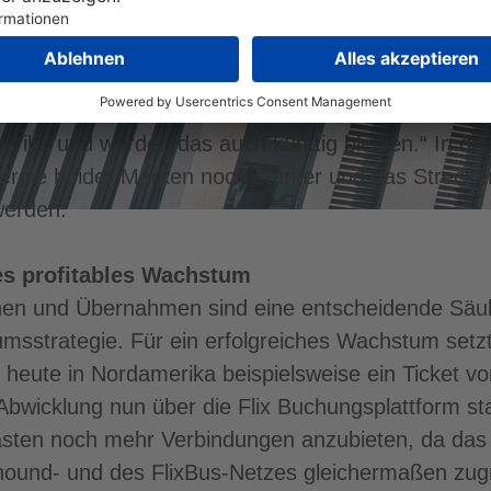
eren. Beide Marken profitieren voneinander und
llektiven Reisens in Nordamerika gestalten. Vor al
 noch umfangreicheres und attraktiveres Angebot
schon jetzt eine große Flix-Erfolgsstory. Wir sind 
merika und werden das auch künftig bleiben.“ In 
nergie beider Marken noch stärker und das Streck
werden.
es profitables Wachstum
nen und Übernahmen sind eine entscheidende Säule
umsstrategie. Für ein erfolgreiches Wachstum setzt 
heute in Nordamerika beispielsweise ein Ticket 
 Abwicklung nun über die Flix Buchungsplattform sta
gästen noch mehr Verbindungen anzubieten, da das
ound- und des FlixBus-Netzes gleichermaßen zugr