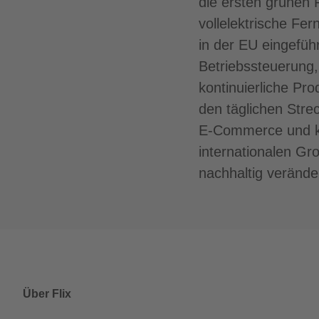
die ersten grünen 
vollelektrische Fer
in der EU eingefüh
Betriebssteuerung
kontinuierliche Pr
den täglichen Stre
E-Commerce und kl
internationalen Gro
nachhaltig verände
Über Flix