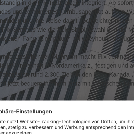
tändig in die Flix-Technologie integriert. Ab sofo
ndes und kombiniertes Fernbusangebot auf den We
 finden und ihre Reise damit noch leichter plane
lix-Services wie die freie Sitzplatzwahl und die M
igenen Fahrt künftig auch bei Greyhound verfügba
sende entstehenden Mehrwert macht Flix den nächs
Marktführerschaft in Nordamerika zu festigen und 
Fahrgästen rund 2.300 Ziele in den USA, Kanada 
nd jetzt bequem in einem Netz mit identischen Kun
, CEO und Mitgründer von Flix: „Wir verfolgen 
tigem Reisen, indem wir die innovative Technologi
on Flix mit der operativen Erfahrung und dem Netz