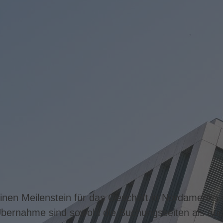
einen Meilenstein für das Geschäft in Nordamerika
bernahme sind sowohl die Buchungsseiten als auc