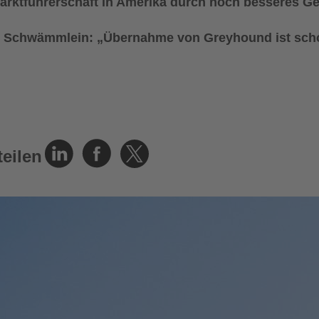
arktführerschaft in Amerika durch noch besseres G
 Schwämmlein: „Übernahme von Greyhound ist schon
teilen