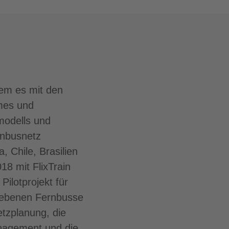
ndem es mit den
emes und
modells und
rnbusnetz
, Chile, Brasilien
018 mit FlixTrain
ilotprojekt für
triebenen Fernbusse
etzplanung, die
anagement und die