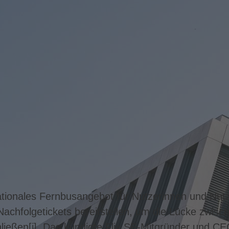
ationales Fernbusangebot für Nutzerinnen und Nut
achfolgetickets bereitstellen, um die Lücke zwisc
ließen
[i]
. Das kündigte Flix SE-Mitgründer und C