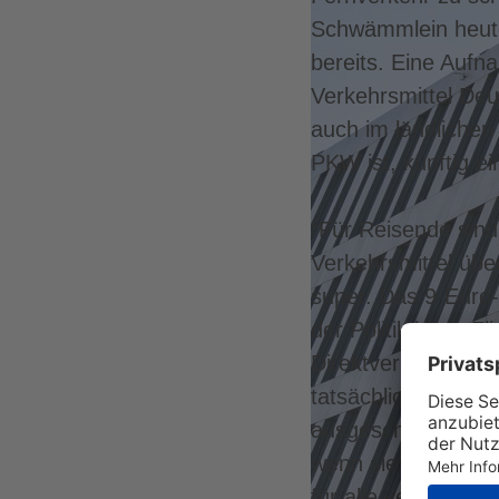
Schwämmlein heute 
bereits. Eine Aufn
Verkehrsmittel Deu
auch im ländlichen
PKW ist, künftig e
“Für Reisende sind
Verkehrsmittel über
super. Das 9-Euro
der Politik hätte F
Direktverbindungen
tatsächlich Verke
ausgeschlossen. „
wenn sie den PKW s
für alle verfügbar 