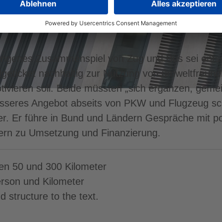
ten.“ Eine Aufnahme von Fernbussen in das künfti
r Millionen” und das zu einem “Bruchteil des Fina
ungenes Zusammenspiel von Zug und Bus sei ents
geticket nachhaltig zur Nutzung von umweltfreund
tivieren soll. Beide müssten „sich ergänzen, gem
esseres Angebot abseits von PKW und Flugzeug sc
. Er führe in Bund und Ländern Gespräche mit po
ern zu Umsetzung und Finanzierung.
en 50 und 300 Kilometer
rson und Kilometer
d structure to the text.