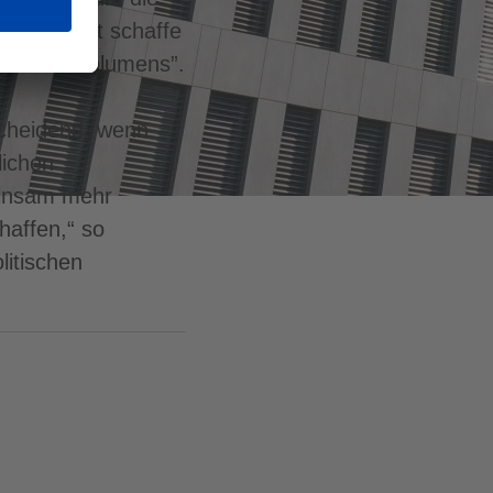
ge Angebot schaffe
nzierungsvolumens”.
cheidend, wenn
lichen
einsam mehr
haffen,“ so
litischen