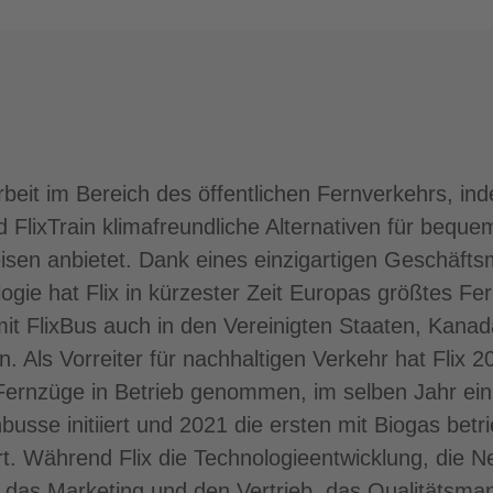
rarbeit im Bereich des öffentlichen Fernverkehrs, i
 FlixTrain klimafreundliche Alternativen für bequ
isen anbietet. Dank eines einzigartigen Geschäfts
logie hat Flix in kürzester Zeit Europas größtes Fe
it FlixBus auch in den Vereinigten Staaten, Kanada
n. Als Vorreiter für nachhaltigen Verkehr hat Flix 2
Fernzüge in Betrieb genommen, im selben Jahr ein P
nbusse initiiert und 2021 die ersten mit Biogas be
rt. Während Flix die Technologieentwicklung, die N
, das Marketing und den Vertrieb, das Qualitätsm