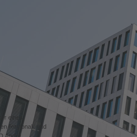
zer eines
hen Regional- und
EO André