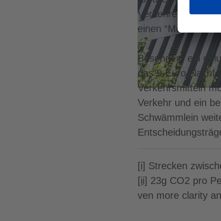
Verkehre zu entlas
einen “Mehrwert fü
Besonders ein gel
das 9-Euro-Nachfol
Verkehrsmitteln mo
Verkehr und ein b
Schwämmlein weiter
Entscheidungsträg
[i]
Strecken zwisch
[ii]
23g CO2 pro Pe
ven more clarity an