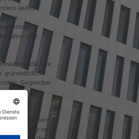
ndern laufen
ntliche
aus entstünde
lternative zum
mweltfreundlichste
s’ grundsätzlich
ämmlein. Gegenüber
lichen Raum
i Monate
ebot
rnbus angewiesen,
et’ vollständig und
en bereit, um die