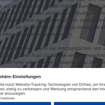
an. Die Gespräche mit der Politik in Bund und Lä
ahme von Fernbussen würde das nachhaltigste öffe
tschlands
[ii]
zum Angebot hinzufügen, darüber hin
 Raum, wo der Fernbus oft die einzig verfügbare A
in Mehrwert für Millionen Menschen.
 Fernbusse seit Jahren das erschwinglichste und u
haupt – daher finde ich die Idee eines ‘Klimaticket
-Ticket hatte jedoch einige Schwächen,“ so Schw
lix bereits im Frühjahr erklärt, dass gerade im länd
 in Großstädte fehlten. So waren während der dre
hre überlastet und viele Menschen vom 9-Euro-Ang
Im ländlichen Raum sind die Menschen auf den Fe
tehenlassen wollen. Wenn ein künftiges ‘Klimatick
sein soll, gilt: Ohne Fernbus geht es nicht. Wir steh