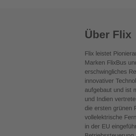
Über Flix
Flix leistet Pionie
Marken FlixBus und
erschwingliches Re
innovativer Techno
aufgebaut und ist m
und Indien vertrete
die ersten grünen 
vollelektrische Fer
in der EU eingefüh
Betriebssteuerung